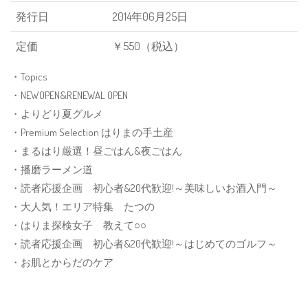
発行日
2014年06月25日
定価
￥550（税込）
・Topics
・NEWOPEN&RENEWAL OPEN
・よりどり夏グルメ
・Premium Selection はりまの手土産
・まるはり厳選！昼ごはん&夜ごはん
・播磨ラーメン道
・読者応援企画 初心者&20代歓迎!～美味しいお酒入門～
・大人気！エリア特集 たつの
・はりま探検女子 教えて○○
・読者応援企画 初心者&20代歓迎!～はじめてのゴルフ～
・お肌とからだのケア