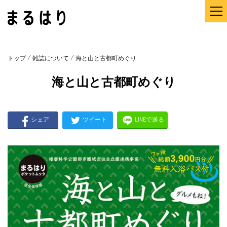
/
/
トップ
雑誌について
海と山と古都町めぐり
海と山と古都町めぐり
シェア
ツイート
LINEで送る