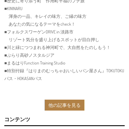
■歴史に寄り添う町 作用町平福のプチ旅
■KININARU
渾身の一品、キレイの味方、ご縁の味方
あなたの気になるテーマをcheck！
■フォルクスワーゲンDRIVE in 淡路市
リゾート気分を盛り上げるスポットが目白押し
■川と緑につつまれる神河町で、大自然をたのしもう！
■ぶらり高砂ノスタルジア
■まるはりFunction Training Studio
■特別付録『はりまのむっちゃおいしいパン屋さん』TOKUTOKU
パス・HOKASANパス
他の記事を見る
コンテンツ