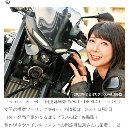
る！
『maruhari presents「田淵麻里奈の/BJ ON THE ROAD ～バイク
女子の播磨ツーリングNAVI～』の情報は、2023年10月31日
（火）発売予定のまるはりプラスvol.2でも掲載！
制作現場やメインキャスターの田淵麻里奈さんに密着し、番