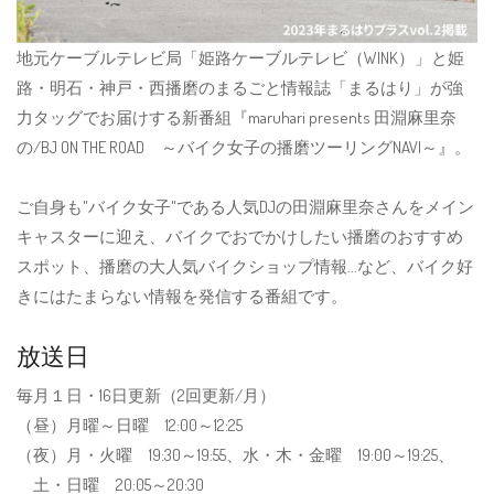
地元ケーブルテレビ局「姫路ケーブルテレビ（WINK）」と姫
路・明石・神戸・西播磨のまるごと情報誌「まるはり」が強
力タッグでお届けする新番組『maruhari presents 田淵麻里奈
の/BJ ON THE ROAD ～バイク女子の播磨ツーリングNAVI～』。
ご自身も"バイク女子"である人気DJの田淵麻里奈さんをメイン
キャスターに迎え、バイクでおでかけしたい播磨のおすすめ
スポット、播磨の大人気バイクショップ情報...など、バイク好
きにはたまらない情報を発信する番組です。
放送日
毎月１日・16日更新（2回更新/月）
（昼）月曜～日曜 12:00～12:25
（夜）月・火曜 19:30～19:55、水・木・金曜 19:00～19:25、
土・日曜 20:05～20:30