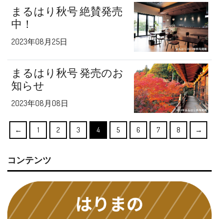
まるはり秋号 絶賛発売
中！
2023年08月25日
まるはり秋号 発売のお
知らせ
2023年08月08日
←
1
2
3
4
5
6
7
8
→
コンテンツ