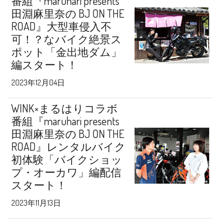
番組『maruhari presents
田淵麻里奈の BJ ON THE
ROAD』大型車侵入不
可！？なバイク絶景ス
ポット「金出地ダム」
編スタート！
2023年12月04日
WINK×まるはりコラボ
番組『maruhari presents
田淵麻里奈の BJ ON THE
ROAD』レンタルバイク
初体験「バイクショッ
プ・オーカワ」編配信
スタート！
2023年11月13日