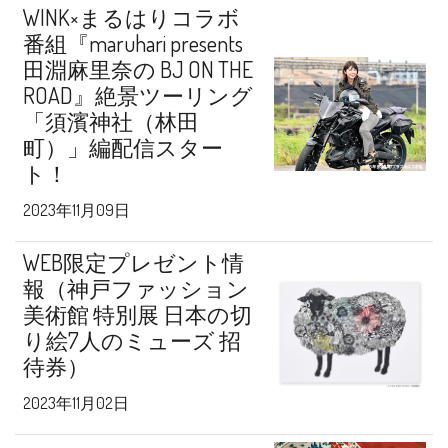
WINK×まるはりコラボ
番組『maruhari presents
田淵麻里奈の BJ ON THE
ROAD』絶景ツーリング
「須濱神社（林田
町）」編配信スター
ト！
2023年11月09日
WEB限定プレゼント情
報（神戸ファッション
美術館 特別展 日本の切
り絵7人のミューズ 招
待券）
2023年11月02日