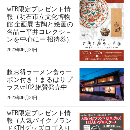
WEB限定プレゼント情
報（明石市立文化博物
館 企画展 古陶と絵画の
名品ー平井コレクショ
ンを中心にー 招待券）
2023年10月31日
超お得ラーメン食ゥー
ポン付き！まるはりプ
ラスvol.02 絶賛発売中
2023年10月31日
WEB限定プレゼント情
報（人気バイクブラン
ドKTMグッズロゴ入り